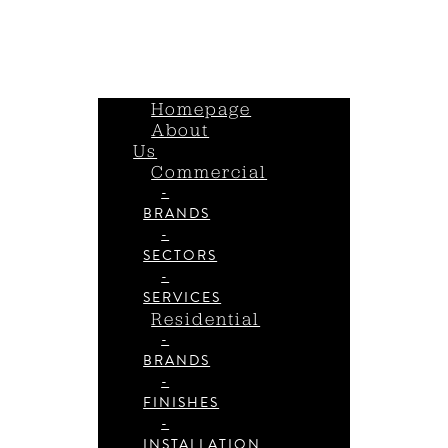
Homepage
About
Us
Commercial
-
BRANDS
-
SECTORS
-
SERVICES
Residential
-
BRANDS
-
FINISHES
-
INSTALLATION