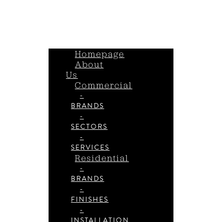
Homepage
About
Us
Commercial
-
BRANDS
-
SECTORS
-
SERVICES
Residential
-
BRANDS
-
FINISHES
-
INSTALLATION