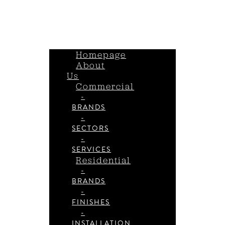
Homepage
About
Us
Commercial
-
BRANDS
-
SECTORS
-
SERVICES
Residential
-
BRANDS
-
FINISHES
-
INSTALLATION