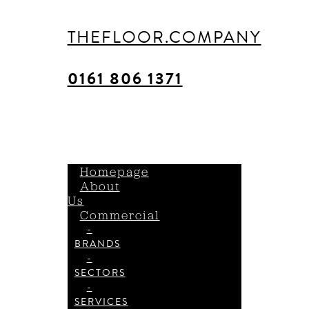
THEFLOOR.COMPANY
0161 806 1371
Homepage
About
Us
Commercial
-
BRANDS
-
SECTORS
-
SERVICES