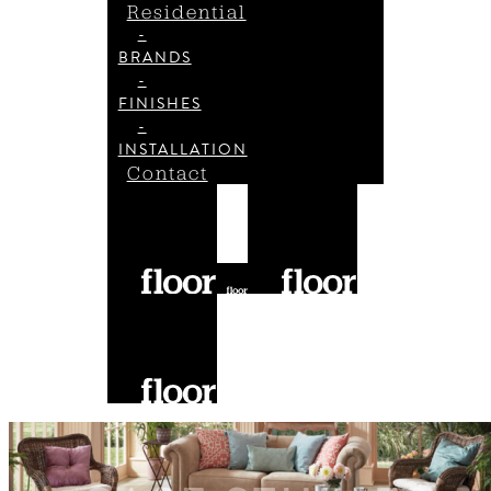
Residential
-
BRANDS
-
FINISHES
-
INSTALLATION
Contact